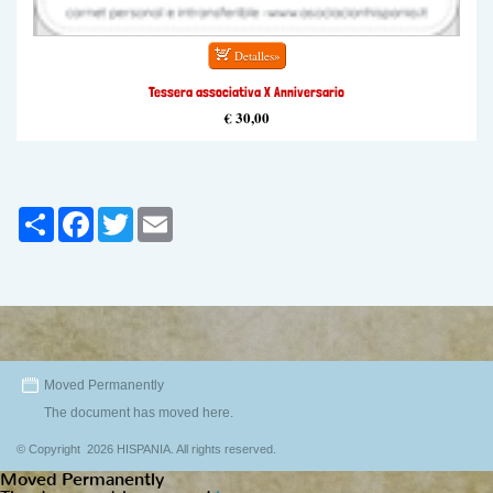
Tessera associativa X Anniversario
€ 30,00
Share
Facebook
Twitter
Email
Moved Permanently
The document has moved
here
.
© Copyright 2026 HISPANIA. All rights reserved.
Moved Permanently